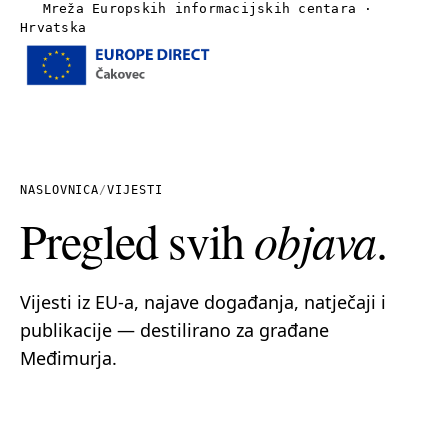
Mreža Europskih informacijskih centara ·
Hrvatska
Izbornik
Naslovnica
O nama
NASLOVNICA
/
VIJESTI
Pregled svih
objava
.
Vijesti
Publikacije
Vijesti iz EU-a, najave događanja, natječaji i
publikacije — destilirano za građane
Linkovi
Međimurja.
Kontakt