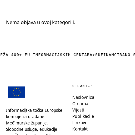
+385 (0)40 374 016
info@europedirect-cakovec.eu
Nema objava u ovoj kategoriji.
REŽA 400+ EU INFORMACIJSKIH CENTARA
★
SUFINANCIRANO 
STRANICE
Naslovnica
O nama
Vijesti
Informacijska točka Europske
Publikacije
komisije za građane
Linkovi
Međimurske županije.
Kontakt
Slobodne usluge, edukacije i