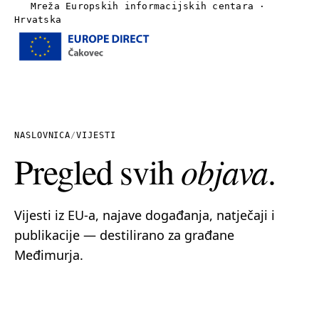
Mreža Europskih informacijskih centara ·
Hrvatska
Izbornik
Naslovnica
O nama
NASLOVNICA
/
VIJESTI
Pregled svih
objava
.
Vijesti
Publikacije
Vijesti iz EU-a, najave događanja, natječaji i
publikacije — destilirano za građane
Linkovi
Međimurja.
Kontakt