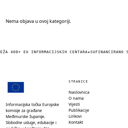
+385 (0)40 374 016
info@europedirect-cakovec.eu
Nema objava u ovoj kategoriji.
REŽA 400+ EU INFORMACIJSKIH CENTARA
★
SUFINANCIRANO 
STRANICE
Naslovnica
O nama
Vijesti
Informacijska točka Europske
Publikacije
komisije za građane
Linkovi
Međimurske županije.
Kontakt
Slobodne usluge, edukacije i