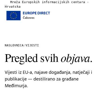
Mreža Europskih informacijskih centara ·
Hrvatska
Izbornik
Naslovnica
O nama
NASLOVNICA
/
VIJESTI
Pregled svih
objava
.
Vijesti
Publikacije
Vijesti iz EU-a, najave događanja, natječaji i
publikacije — destilirano za građane
Linkovi
Međimurja.
Kontakt