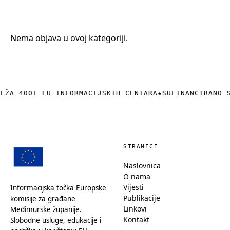
+385 (0)40 374 016
info@europedirect-cakovec.eu
Nema objava u ovoj kategoriji.
REŽA 400+ EU INFORMACIJSKIH CENTARA
★
SUFINANCIRANO 
STRANICE
Naslovnica
O nama
Vijesti
Informacijska točka Europske
Publikacije
komisije za građane
Linkovi
Međimurske županije.
Kontakt
Slobodne usluge, edukacije i