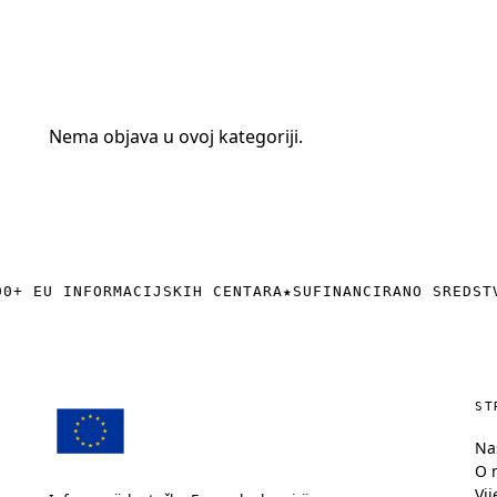
+385 (0)40 374 016
info@europedirect-cakovec.eu
Nema objava u ovoj kategoriji.
0+ EU INFORMACIJSKIH CENTARA
★
SUFINANCIRANO SREDST
ST
Na
O 
Vij