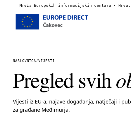
Mreža Europskih informacijskih centara · Hrvat
Naslovnica
O nama
NASLOVNICA
/
VIJESTI
o
Pregled svih
Vijesti
Publikacije
Vijesti iz EU-a, najave događanja, natječaji i pu
Linkovi
za građane Međimurja.
Kontakt