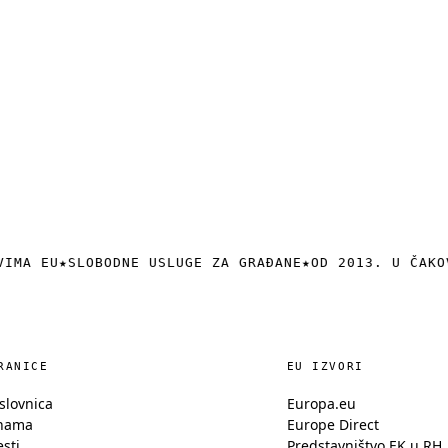
VIMA EU
★
SLOBODNE USLUGE ZA GRAĐANE
★
OD 2013. U ČAKO
RANICE
EU IZVORI
slovnica
Europa.eu
nama
Europe Direct
esti
Predstavništvo EK u RH