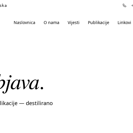
ska
+3
Naslovnica
O nama
Vijesti
Publikacije
Linkovi
bjava
.
blikacije — destilirano