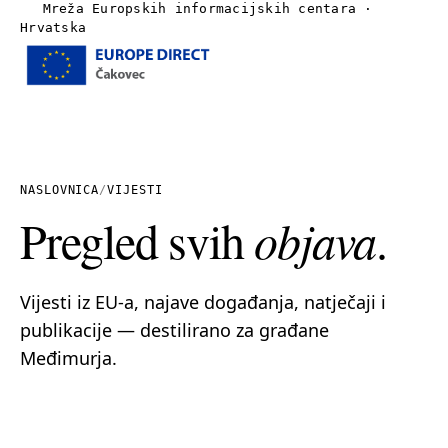
Mreža Europskih informacijskih centara ·
Hrvatska
Izbornik
Naslovnica
O nama
NASLOVNICA
/
VIJESTI
Pregled svih
objava
.
Vijesti
Publikacije
Vijesti iz EU-a, najave događanja, natječaji i
publikacije — destilirano za građane
Linkovi
Međimurja.
Kontakt