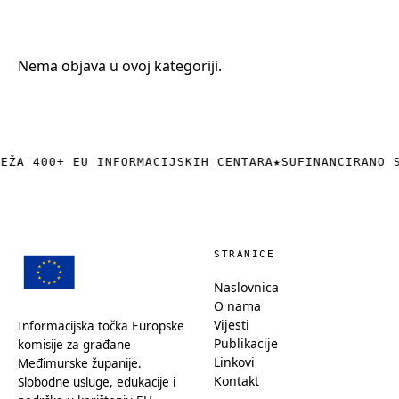
+385 (0)40 374 016
info@europedirect-cakovec.eu
Nema objava u ovoj kategoriji.
REŽA 400+ EU INFORMACIJSKIH CENTARA
★
SUFINANCIRANO 
STRANICE
Naslovnica
O nama
Vijesti
Informacijska točka Europske
Publikacije
komisije za građane
Linkovi
Međimurske županije.
Kontakt
Slobodne usluge, edukacije i