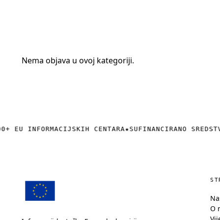
+385 (0)40 374 016
info@europedirect-cakovec.eu
Nema objava u ovoj kategoriji.
0+ EU INFORMACIJSKIH CENTARA
★
SUFINANCIRANO SREDST
ST
Na
O 
Vij