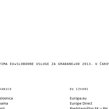
VIMA EU
★
SLOBODNE USLUGE ZA GRAĐANE
★
OD 2013. U ČAKO
RANICE
EU IZVORI
slovnica
Europa.eu
nama
Europe Direct
esti
Predstavništvo EK u RH