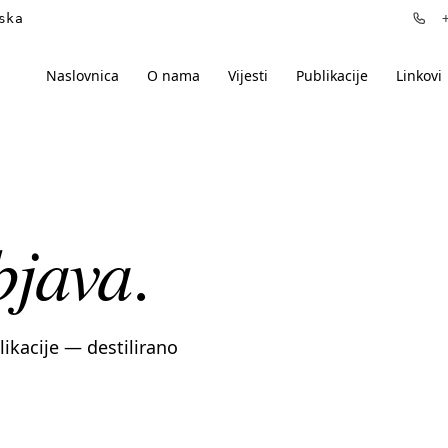
ska
+3
Naslovnica
O nama
Vijesti
Publikacije
Linkovi
bjava
.
blikacije — destilirano