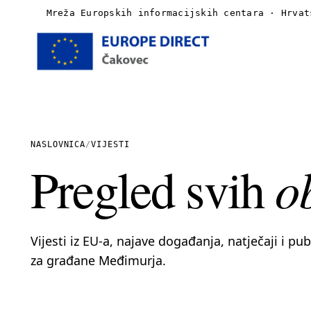
Mreža Europskih informacijskih centara · Hrvat
Naslovnica
O nama
NASLOVNICA
/
VIJESTI
o
Pregled svih
Vijesti
Publikacije
Vijesti iz EU-a, najave događanja, natječaji i pu
Linkovi
za građane Međimurja.
Kontakt