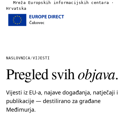
Mreža Europskih informacijskih centara ·
Hrvatska
Izbornik
Naslovnica
O nama
NASLOVNICA
/
VIJESTI
Pregled svih
objava
.
Vijesti
Publikacije
Vijesti iz EU-a, najave događanja, natječaji i
publikacije — destilirano za građane
Linkovi
Međimurja.
Kontakt