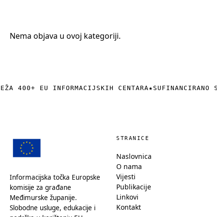
+385 (0)40 374 016
info@europedirect-cakovec.eu
Nema objava u ovoj kategoriji.
REŽA 400+ EU INFORMACIJSKIH CENTARA
★
SUFINANCIRANO 
STRANICE
Naslovnica
O nama
Vijesti
Informacijska točka Europske
Publikacije
komisije za građane
Linkovi
Međimurske županije.
Kontakt
Slobodne usluge, edukacije i