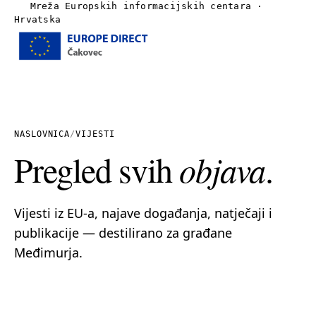
Mreža Europskih informacijskih centara ·
Hrvatska
Izbornik
Naslovnica
O nama
NASLOVNICA
/
VIJESTI
Pregled svih
objava
.
Vijesti
Publikacije
Vijesti iz EU-a, najave događanja, natječaji i
publikacije — destilirano za građane
Linkovi
Međimurja.
Kontakt