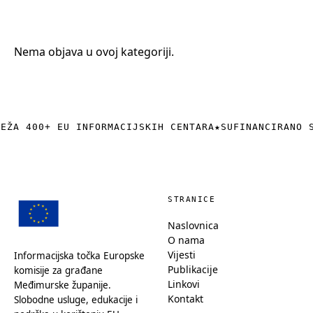
+385 (0)40 374 016
info@europedirect-cakovec.eu
Nema objava u ovoj kategoriji.
REŽA 400+ EU INFORMACIJSKIH CENTARA
★
SUFINANCIRANO 
STRANICE
Naslovnica
O nama
Vijesti
Informacijska točka Europske
Publikacije
komisije za građane
Linkovi
Međimurske županije.
Kontakt
Slobodne usluge, edukacije i