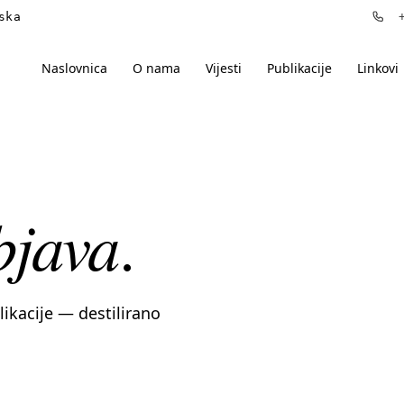
ska
+3
Naslovnica
O nama
Vijesti
Publikacije
Linkovi
bjava
.
blikacije — destilirano