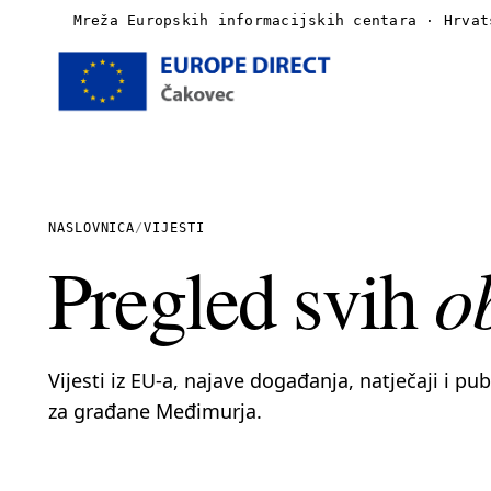
Mreža Europskih informacijskih centara · Hrvat
Naslovnica
O nama
NASLOVNICA
/
VIJESTI
o
Pregled svih
Vijesti
Publikacije
Vijesti iz EU-a, najave događanja, natječaji i pu
Linkovi
za građane Međimurja.
Kontakt