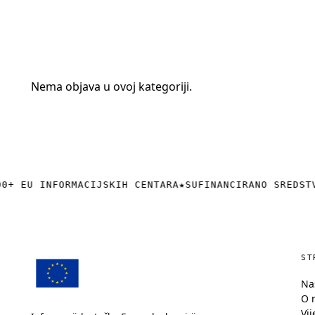
+385 (0)40 374 016
info@europedirect-cakovec.eu
Nema objava u ovoj kategoriji.
0+ EU INFORMACIJSKIH CENTARA
★
SUFINANCIRANO SREDST
ST
Na
O 
Vij