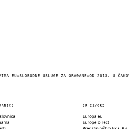
VIMA EU
★
SLOBODNE USLUGE ZA GRAĐANE
★
OD 2013. U ČAKO
RANICE
EU IZVORI
slovnica
Europa.eu
nama
Europe Direct
esti
Predstavništvo EK u RH