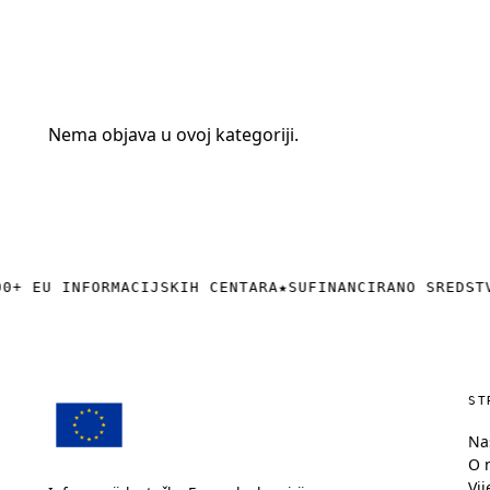
+385 (0)40 374 016
info@europedirect-cakovec.eu
Nema objava u ovoj kategoriji.
0+ EU INFORMACIJSKIH CENTARA
★
SUFINANCIRANO SREDST
ST
Na
O 
Vij