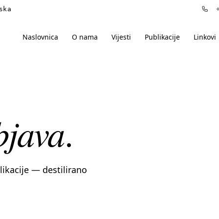
ska
+3
Naslovnica
O nama
Vijesti
Publikacije
Linkovi
bjava
.
blikacije — destilirano