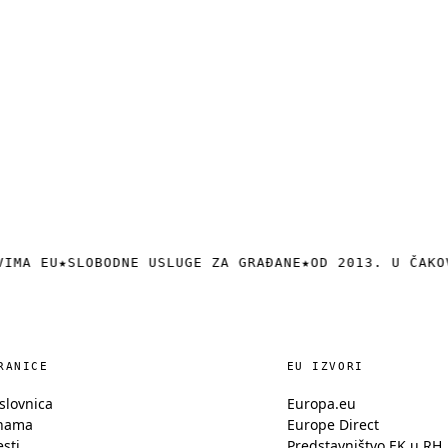
VIMA EU
★
SLOBODNE USLUGE ZA GRAĐANE
★
OD 2013. U ČAKO
RANICE
EU IZVORI
slovnica
Europa.eu
nama
Europe Direct
esti
Predstavništvo EK u RH