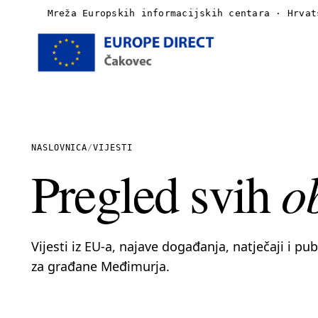
Mreža Europskih informacijskih centara · Hrvat
Naslovnica
O nama
NASLOVNICA
/
VIJESTI
o
Pregled svih
Vijesti
Publikacije
Vijesti iz EU-a, najave događanja, natječaji i pu
Linkovi
za građane Međimurja.
Kontakt