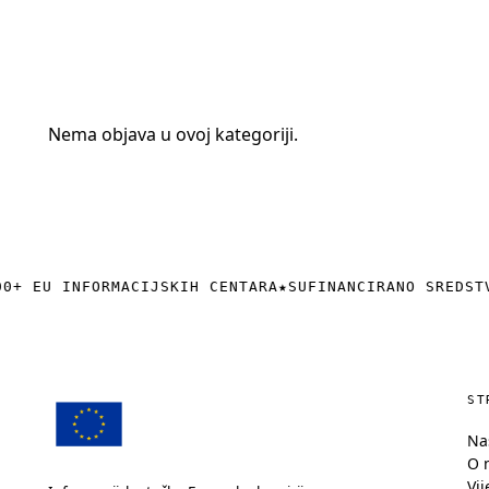
+385 (0)40 374 016
info@europedirect-cakovec.eu
Nema objava u ovoj kategoriji.
0+ EU INFORMACIJSKIH CENTARA
★
SUFINANCIRANO SREDST
ST
Na
O 
Vij