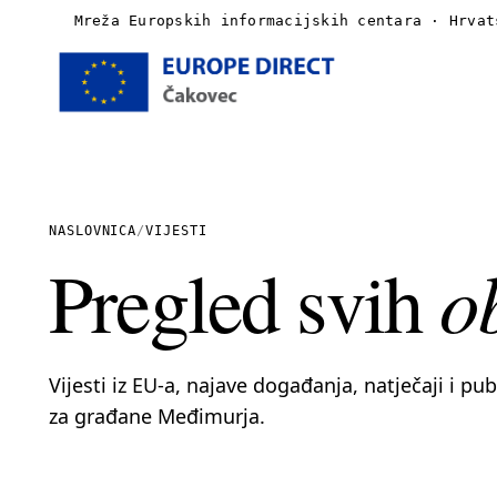
Mreža Europskih informacijskih centara · Hrvat
Naslovnica
O nama
NASLOVNICA
/
VIJESTI
o
Pregled svih
Vijesti
Publikacije
Vijesti iz EU-a, najave događanja, natječaji i pu
Linkovi
za građane Međimurja.
Kontakt