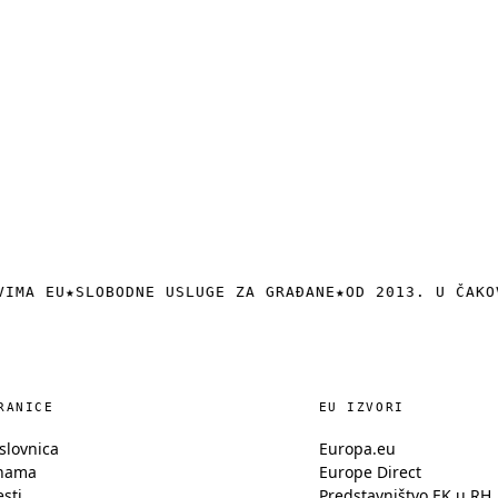
VIMA EU
★
SLOBODNE USLUGE ZA GRAĐANE
★
OD 2013. U ČAKO
RANICE
EU IZVORI
slovnica
Europa.eu
nama
Europe Direct
esti
Predstavništvo EK u RH