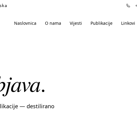
ska
+3
Naslovnica
O nama
Vijesti
Publikacije
Linkovi
bjava
.
blikacije — destilirano