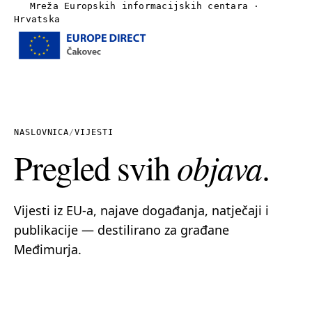
Mreža Europskih informacijskih centara ·
Hrvatska
Izbornik
Naslovnica
O nama
NASLOVNICA
/
VIJESTI
Pregled svih
objava
.
Vijesti
Publikacije
Vijesti iz EU-a, najave događanja, natječaji i
publikacije — destilirano za građane
Linkovi
Međimurja.
Kontakt