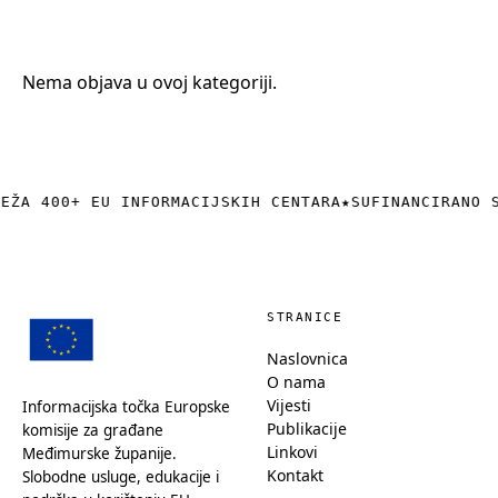
+385 (0)40 374 016
info@europedirect-cakovec.eu
Nema objava u ovoj kategoriji.
REŽA 400+ EU INFORMACIJSKIH CENTARA
★
SUFINANCIRANO 
STRANICE
Naslovnica
O nama
Vijesti
Informacijska točka Europske
Publikacije
komisije za građane
Linkovi
Međimurske županije.
Kontakt
Slobodne usluge, edukacije i