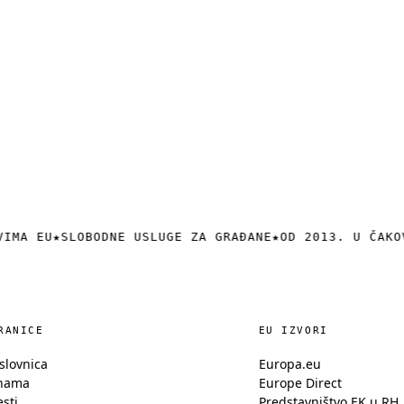
VIMA EU
★
SLOBODNE USLUGE ZA GRAĐANE
★
OD 2013. U ČAKO
RANICE
EU IZVORI
slovnica
Europa.eu
nama
Europe Direct
esti
Predstavništvo EK u RH