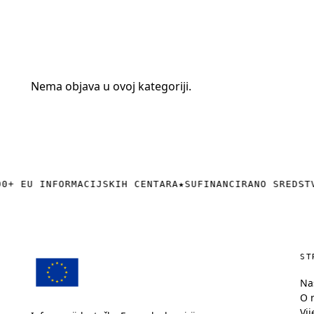
+385 (0)40 374 016
info@europedirect-cakovec.eu
Nema objava u ovoj kategoriji.
0+ EU INFORMACIJSKIH CENTARA
★
SUFINANCIRANO SREDST
ST
Na
O 
Vij