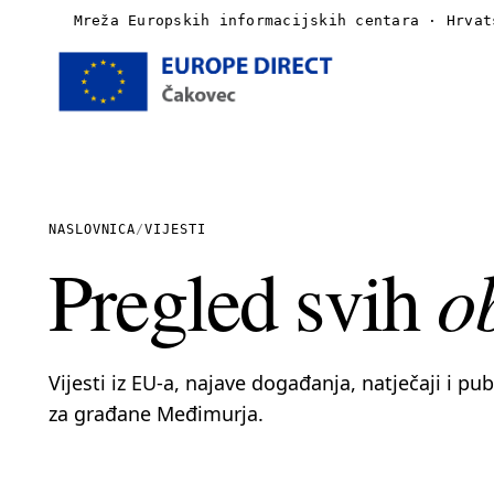
Mreža Europskih informacijskih centara · Hrvat
Naslovnica
O nama
NASLOVNICA
/
VIJESTI
o
Pregled svih
Vijesti
Publikacije
Vijesti iz EU-a, najave događanja, natječaji i pu
Linkovi
za građane Međimurja.
Kontakt