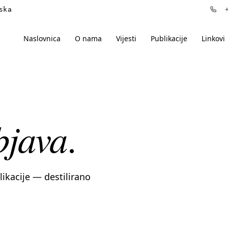
ska
+3
Naslovnica
O nama
Vijesti
Publikacije
Linkovi
bjava
.
blikacije — destilirano