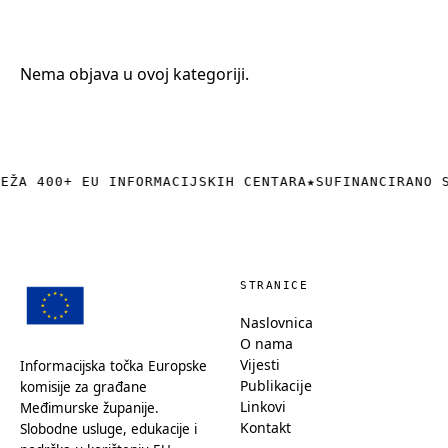
+385 (0)40 374 016
info@europedirect-cakovec.eu
Nema objava u ovoj kategoriji.
REŽA 400+ EU INFORMACIJSKIH CENTARA
★
SUFINANCIRANO 
STRANICE
Naslovnica
O nama
Vijesti
Informacijska točka Europske
Publikacije
komisije za građane
Linkovi
Međimurske županije.
Kontakt
Slobodne usluge, edukacije i