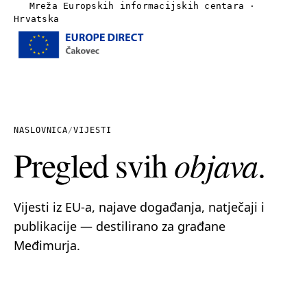
Mreža Europskih informacijskih centara ·
Hrvatska
Izbornik
Naslovnica
O nama
NASLOVNICA
/
VIJESTI
Pregled svih
objava
.
Vijesti
Publikacije
Vijesti iz EU-a, najave događanja, natječaji i
publikacije — destilirano za građane
Linkovi
Međimurja.
Kontakt