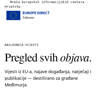
Mreža Europskih informacijskih centara ·
Hrvatska
Izbornik
Naslovnica
O nama
NASLOVNICA
/
VIJESTI
Pregled svih
objava
.
Vijesti
Publikacije
Vijesti iz EU-a, najave događanja, natječaji i
publikacije — destilirano za građane
Linkovi
Međimurja.
Kontakt