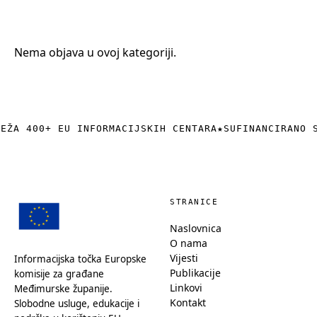
+385 (0)40 374 016
info@europedirect-cakovec.eu
Nema objava u ovoj kategoriji.
REŽA 400+ EU INFORMACIJSKIH CENTARA
★
SUFINANCIRANO 
STRANICE
Naslovnica
O nama
Vijesti
Informacijska točka Europske
Publikacije
komisije za građane
Linkovi
Međimurske županije.
Kontakt
Slobodne usluge, edukacije i