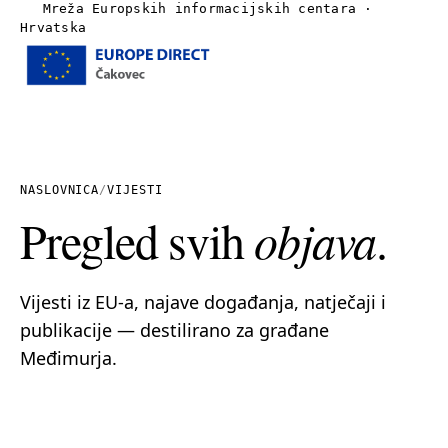
Mreža Europskih informacijskih centara ·
Hrvatska
Izbornik
Naslovnica
O nama
NASLOVNICA
/
VIJESTI
Pregled svih
objava
.
Vijesti
Publikacije
Vijesti iz EU-a, najave događanja, natječaji i
publikacije — destilirano za građane
Linkovi
Međimurja.
Kontakt