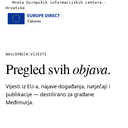
Mreža Europskih informacijskih centara ·
Hrvatska
Izbornik
Naslovnica
O nama
NASLOVNICA
/
VIJESTI
Pregled svih
objava
.
Vijesti
Publikacije
Vijesti iz EU-a, najave događanja, natječaji i
publikacije — destilirano za građane
Linkovi
Međimurja.
Kontakt