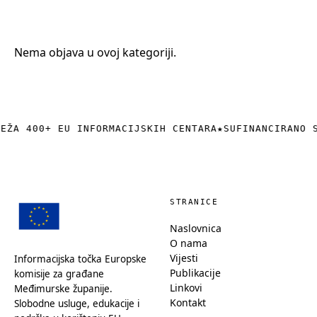
+385 (0)40 374 016
info@europedirect-cakovec.eu
Nema objava u ovoj kategoriji.
REŽA 400+ EU INFORMACIJSKIH CENTARA
★
SUFINANCIRANO 
STRANICE
Naslovnica
O nama
Vijesti
Informacijska točka Europske
Publikacije
komisije za građane
Linkovi
Međimurske županije.
Kontakt
Slobodne usluge, edukacije i