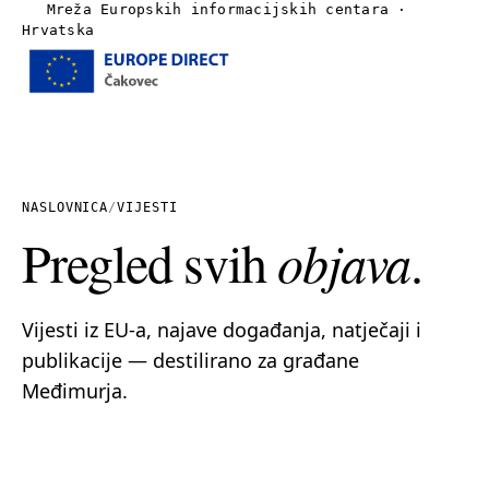
Mreža Europskih informacijskih centara ·
Hrvatska
Izbornik
Naslovnica
O nama
NASLOVNICA
/
VIJESTI
Pregled svih
objava
.
Vijesti
Publikacije
Vijesti iz EU-a, najave događanja, natječaji i
publikacije — destilirano za građane
Linkovi
Međimurja.
Kontakt