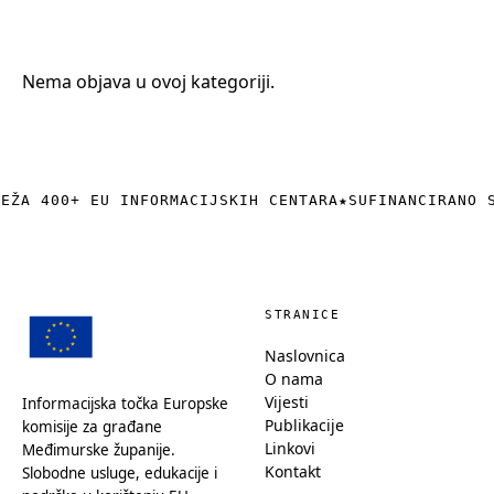
+385 (0)40 374 016
info@europedirect-cakovec.eu
Nema objava u ovoj kategoriji.
REŽA 400+ EU INFORMACIJSKIH CENTARA
★
SUFINANCIRANO 
STRANICE
Naslovnica
O nama
Vijesti
Informacijska točka Europske
Publikacije
komisije za građane
Linkovi
Međimurske županije.
Kontakt
Slobodne usluge, edukacije i