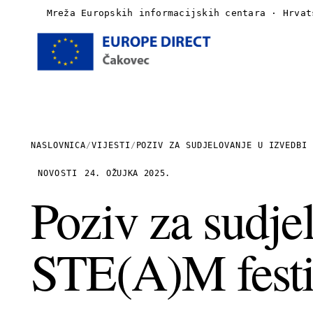
Mreža Europskih informacijskih centara · Hrvat
Naslovnica
O nama
NASLOVNICA
/
VIJESTI
/
POZIV ZA SUDJELOVANJE U IZVEDBI 
Vijesti
NOVOSTI
24. OŽUJKA 2025.
Poziv za sudje
Publikacije
STE(A)M festi
Linkovi
Kontakt