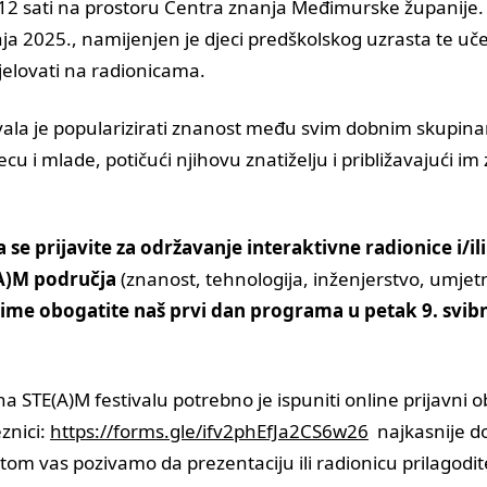
12 sati na prostoru Centra znanja Međimurske županije.
bnja 2025., namijenjen je djeci predškolskog uzrasta te u
djelovati na radionicama.
tivala je popularizirati znanost među svim dobnim skupi
u i mlade, potičući njihovu znatiželju i približavajući i
se prijavite za održavanje interaktivne radionice i/il
A)M područja
(znanost, tehnologija, inženjerstvo, umjetn
time obogatite naš prvi dan programa u petak 9. svibn
na STE(A)M festivalu potrebno je ispuniti online prijavni
znici:
https://forms.gle/ifv2phEfJa2CS6w26
najkasnije do
tom vas pozivamo da prezentaciju ili radionicu prilagodite