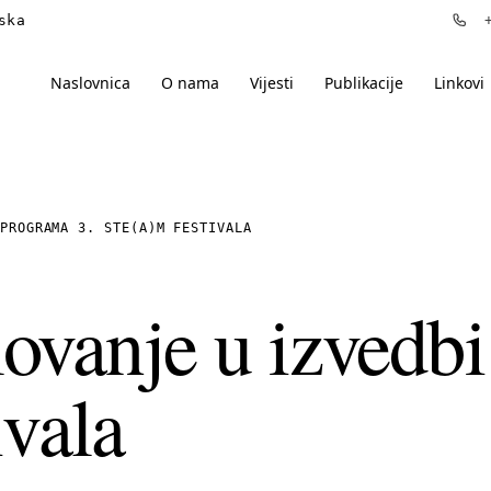
ska
+3
Naslovnica
O nama
Vijesti
Publikacije
Linkovi
PROGRAMA 3. STE(A)M FESTIVALA
lovanje u izvedb
vala