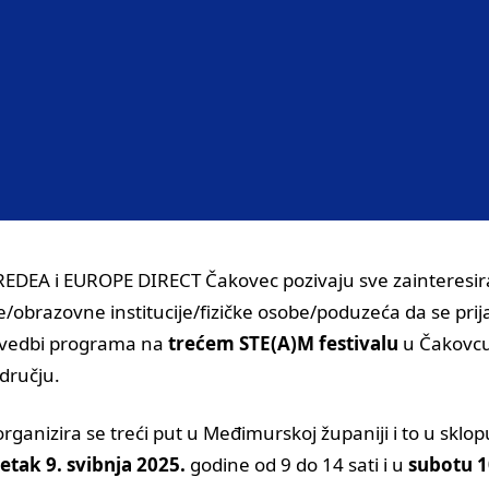
REDEA i EUROPE DIRECT Čakovec pozivaju sve zainteresi
obrazovne institucije/fizičke osobe/poduzeća da se prij
izvedbi programa na
trećem STE(A)M festivalu
u Čakovcu
dručju.
organizira se treći put u Međimurskoj županiji i to u sklo
etak
9. svibnja 2025.
godine od 9 do 14 sati i u
subotu 1