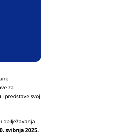
rane
ave za
 i predstave svoj
pu obilježavanja
0. svibnja 2025.