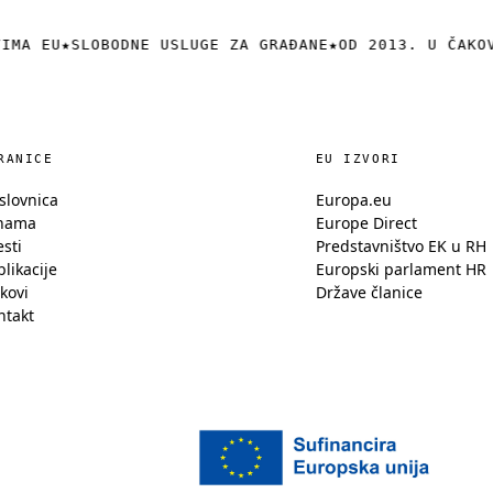
IMA EU
★
SLOBODNE USLUGE ZA GRAĐANE
★
OD 2013. U ČAKOV
RANICE
EU IZVORI
slovnica
Europa.eu
nama
Europe Direct
esti
Predstavništvo EK u RH
likacije
Europski parlament HR
kovi
Države članice
ntakt