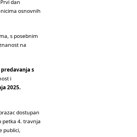
 Prvi dan
čenicima osnovnih
nama, s posebnim
m znanost na
i predavanja s
ost i
ja 2025.
 obrazac dostupan
 petka 4. travnja
 publici,