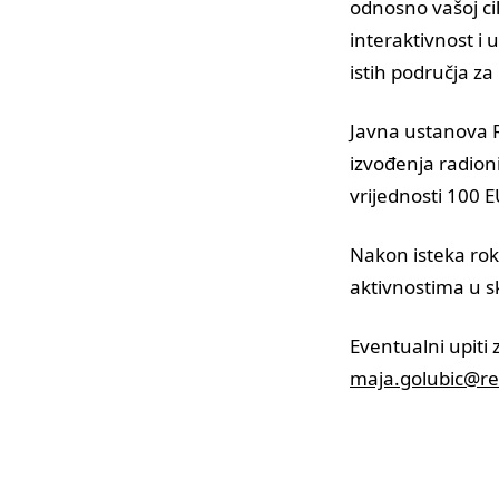
odnosno vašoj cil
interaktivnost i u
istih područja za 
Javna ustanova 
izvođenja radion
vrijednosti 100 E
Nakon isteka rok
aktivnostima u s
Eventualni upiti
maja.golubic@re