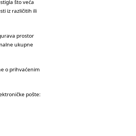
stigla što veća
iz različitih ili
gurava prostor
simalne ukupne
ane o prihvaćenim
ektroničke pošte: