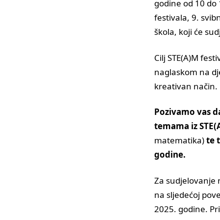
godine od 10 do 
festivala, 9. svi
škola, koji će su
Cilj STE(A)M fes
naglaskom na djec
kreativan način.
Pozivamo vas da 
temama iz STE(
matematika)
te 
godine.
Za sudjelovanje 
na sljedećoj pove
2025. godine. Pri