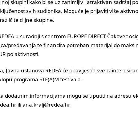
jnoj skupini kako bi se uz zanimljiv i atraktivan sadržaj po
ključenost svih sudionika. Moguće je prijaviti više aktivnosti 
različite ciljne skupine.
REDEA u suradnji s centrom EUROPE DIRECT Čakovec osi
ica/predavanja te financira potreban materijal do mak
UR po aktivnosti.
a, Javna ustanova REDEA će obavijestiti sve zainteresir
klopu programa STE(A)M festivala.
 za dodatnim informacijama mogu se uputiti na adresu el
dea.hr
ili
ana.kralj@redea.hr
.