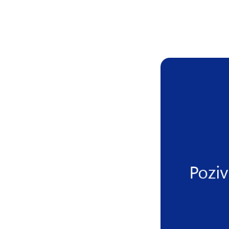
+385 (0)40 374 016
info@europedirect-cakovec.eu