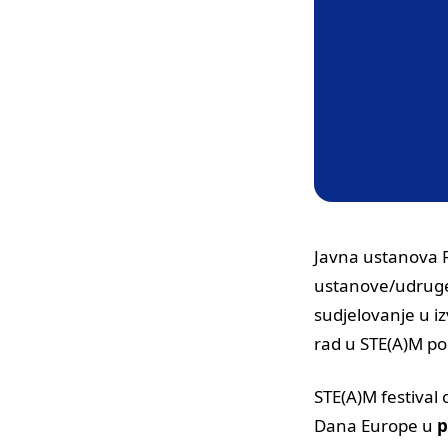
Javna ustanova 
ustanove/udruge/
sudjelovanje u 
rad u STE(A)M po
STE(A)M festival 
Dana Europe u
p