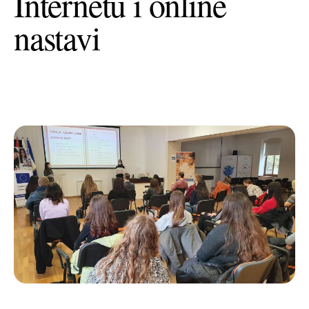
Internetu i online
+385 (0)40 374 016
info@europedirect-cakovec.eu
nastavi