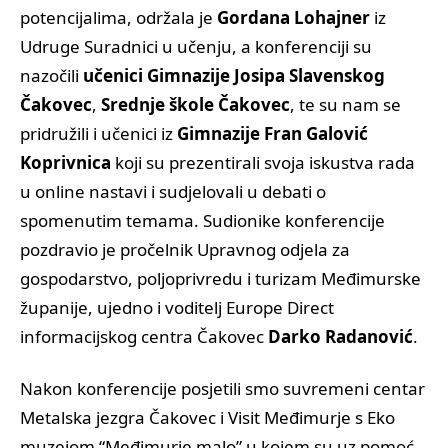
potencijalima, održala je
Gordana Lohajner
iz
Udruge Suradnici u učenju, a konferenciji su
nazočili
učenici Gimnazije Josipa Slavenskog
Čakovec
,
Srednje škole Čakovec
, te su nam se
pridružili i učenici iz
Gimnazije Fran Galović
Koprivnica
koji su prezentirali svoja iskustva rada
u online nastavi i sudjelovali u debati o
spomenutim temama. Sudionike konferencije
pozdravio je pročelnik Upravnog odjela za
gospodarstvo, poljoprivredu i turizam Međimurske
županije, ujedno i voditelj Europe Direct
informacijskog centra Čakovec
Darko Radanović
.
Nakon konferencije posjetili smo suvremeni centar
Metalska jezgra Čakovec i Visit Međimurje s Eko
muzejom “Međimurje malo” u kojem su uz pomoć