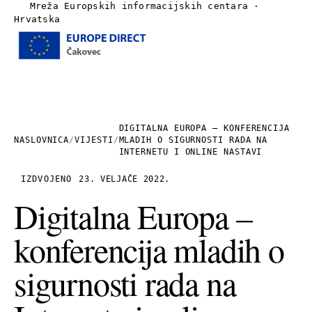
Mreža Europskih informacijskih centara ·
Hrvatska
Izbornik
Naslovnica
O nama
DIGITALNA EUROPA – KONFERENCIJA
NASLOVNICA
/
VIJESTI
/
MLADIH O SIGURNOSTI RADA NA
INTERNETU I ONLINE NASTAVI
Vijesti
IZDVOJENO
23. VELJAČE 2022.
Publikacije
Digitalna Europa –
konferencija mladih o
Linkovi
sigurnosti rada na
Kontakt