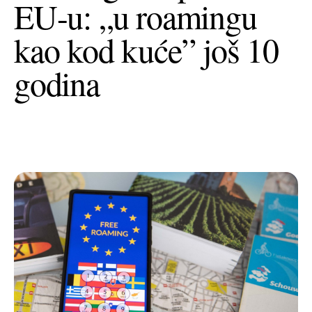
EU-u: „u roamingu
+385 (0)40 374 016
info@europedirect-cakovec.eu
kao kod kuće” još 10
godina