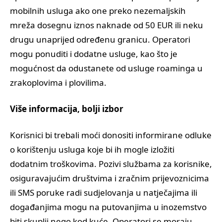
mobilnih usluga ako one preko nezemaljskih
mreža dosegnu iznos naknade od 50 EUR ili neku
drugu unaprijed određenu granicu. Operatori
mogu ponuditi i dodatne usluge, kao što je
mogućnost da odustanete od usluge roaminga u
zrakoplovima i plovilima.
Više informacija, bolji izbor
Korisnici bi trebali moći donositi informirane odluke
o korištenju usluga koje bi ih mogle izložiti
dodatnim troškovima. Pozivi službama za korisnike,
osiguravajućim društvima i zračnim prijevoznicima
ili SMS poruke radi sudjelovanja u natječajima ili
događanjima mogu na putovanjima u inozemstvo
biti skuplji nego kod kuće. Operatori se moraju