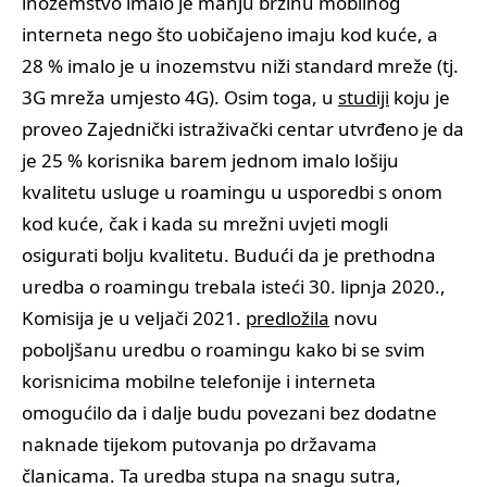
inozemstvo imalo je manju brzinu mobilnog
interneta nego što uobičajeno imaju kod kuće, a
28 % imalo je u inozemstvu niži standard mreže (tj.
3G mreža umjesto 4G). Osim toga, u
studiji
koju je
proveo Zajednički istraživački centar utvrđeno je da
je 25 % korisnika barem jednom imalo lošiju
kvalitetu usluge u roamingu u usporedbi s onom
kod kuće, čak i kada su mrežni uvjeti mogli
osigurati bolju kvalitetu. Budući da je prethodna
uredba o roamingu trebala isteći 30. lipnja 2020.,
Komisija je u veljači 2021.
predložila
novu
poboljšanu uredbu o roamingu kako bi se svim
korisnicima mobilne telefonije i interneta
omogućilo da i dalje budu povezani bez dodatne
naknade tijekom putovanja po državama
članicama. Ta uredba stupa na snagu sutra,