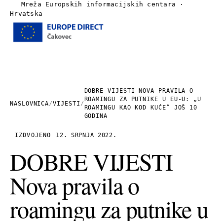
Mreža Europskih informacijskih centara ·
Hrvatska
Izbornik
Naslovnica
O nama
DOBRE VIJESTI NOVA PRAVILA O
ROAMINGU ZA PUTNIKE U EU-U: „U
NASLOVNICA
/
VIJESTI
/
ROAMINGU KAO KOD KUĆE” JOŠ 10
Vijesti
GODINA
IZDVOJENO
12. SRPNJA 2022.
Publikacije
DOBRE VIJESTI
Linkovi
Nova pravila o
Kontakt
roamingu za putnike u