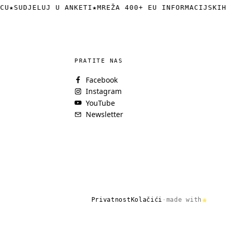
U
★
SUDJELUJ U ANKETI
★
MREŽA 400+ EU INFORMACIJSKIH 
PRATITE NAS
Facebook
Instagram
YouTube
Newsletter
Privatnost
Kolačići
·
made with