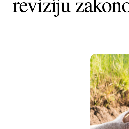
reviziju zakon
+385 (0)40 374 016
info@europedirect-cakovec.eu