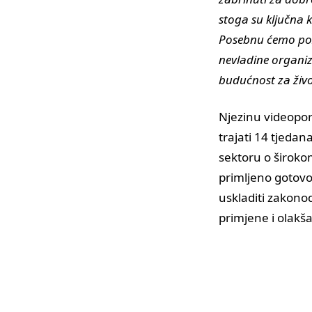
stoga su ključna 
Posebnu ćemo pozo
nevladine organiza
budućnost za živo
Njezinu videopo
trajati 14 tjedana
sektoru o široko
primljeno gotovo 
uskladiti zakono
primjene i olakš