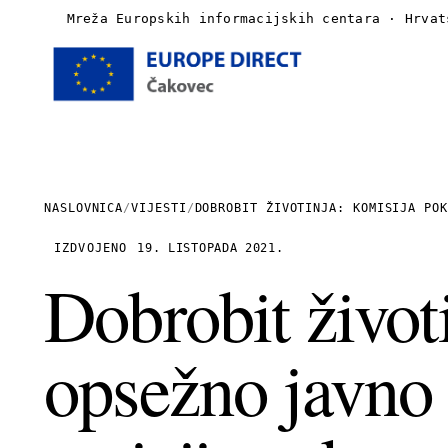
Mreža Europskih informacijskih centara · Hrvat
Naslovnica
O nama
NASLOVNICA
/
VIJESTI
/
DOBROBIT ŽIVOTINJA: KOMISIJA POK
Vijesti
IZDVOJENO
19. LISTOPADA 2021.
Dobrobit život
Publikacije
opsežno javno 
Linkovi
Kontakt