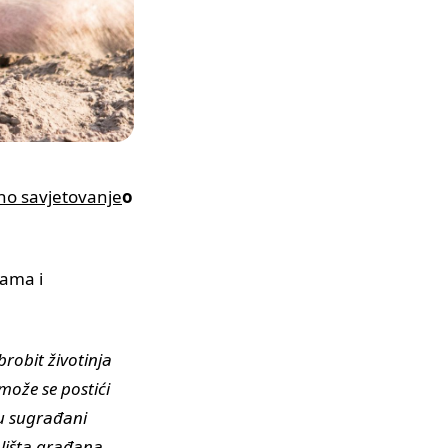
no savjetovanje
o
cama i
robit životinja
može se postići
su sugrađani
jališta građana