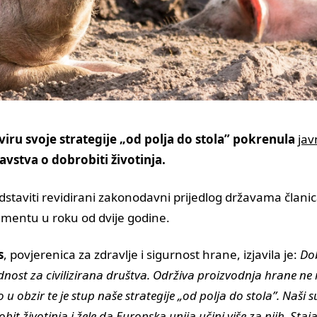
viru svoje strategije „od polja do stola” pokrenula
jav
avstva o dobrobiti životinja.
predstaviti revidirani zakonodavni prijedlog državama člani
mentu u roku od dvije godine.
s
, povjerenica za zdravlje i sigurnost hrane, izjavila je:
Dob
ednost za civilizirana društva. Održiva proizvodnja hrane ne 
 obzir te je stup naše strategije „od polja do stola”. Naši 
bit životinja i žele da Europska unija učini više za njih. Sta