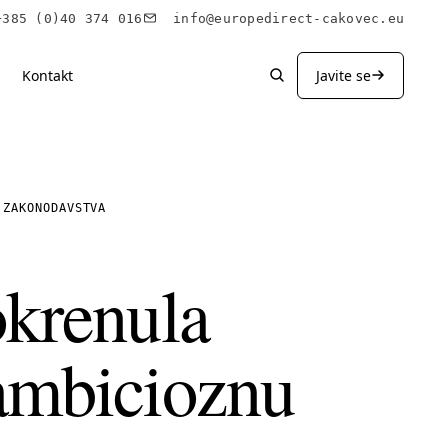
85 (0)40 374 016
info@europedirect-cakovec.eu
Kontakt
Javite se
 ZAKONODAVSTVA
okrenula
 ambicioznu