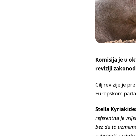
Komisija je u ok
reviziji zakonod
Cilj revizije je 
Europskom parla
Stella Kyriakide
referentna je vrij
bez da to uzmemo u
zabrinuti za dobro