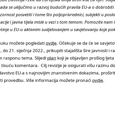
kada se uključimo u razvoj budućih pravila EU-a o dobrobiti ž
rnost posvetiti i tome što poljoprivrednici, subjekti u pos
cije i javna tijela misle u vezi s tom temom. Pomozite nam i
tinje u EU-u aktivnim sudjelovanjem u savjetovanju koje p
ruku možete pogledati
ovdje
. Očekuje se da će se savjet
, do 21. siječnja 2022., prikupiti stajališta šire javnosti i 
m rasponu tema. Slijedi
plan
koji je objavljen prošlog ljeta 
tisuću komentara. Cilj revizije je osigurati višu razinu dob
davstvo EU-a s najnovijim znanstvenim dokazima, proširit
ati provedbu. Više informacija možete pronaći
ovdje
.