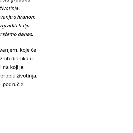
ivotinja.
lovanju s hranom,
zgraditi bolju
okrećemo danas.
ovanjem, koje će
raznih dionika u
i na koji je
robiti životinja,
i područje