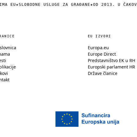
MA EU
★
SLOBODNE USLUGE ZA GRAĐANE
★
OD 2013. U ČAKOVC
RANICE
EU IZVORI
slovnica
Europa.eu
nama
Europe Direct
esti
Predstavništvo EK u RH
likacije
Europski parlament HR
kovi
Države članice
ntakt