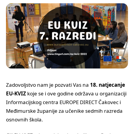
+385 (0)40 374 016
info@europedirect-cakovec.eu
Zadovoljstvo nam je pozvati Vas na
18. natjecanje
EU-KVIZ
koje se i ove godine održava u organizaciji
Informacijskog centra EUROPE DIRECT Čakovec i
Međimurske županije za učenike sedmih razreda
osnovnih škola.