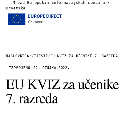
Mreža Europskih informacijskih centara ·
Hrvatska
Izbornik
Naslovnica
O nama
NASLOVNICA
/
VIJESTI
/
EU KVIZ ZA UČENIKE 7. RAZREDA
Vijesti
IZDVOJENO
22. OŽUJKA 2022.
EU KVIZ za učenike
Publikacije
7. razreda
Linkovi
Kontakt