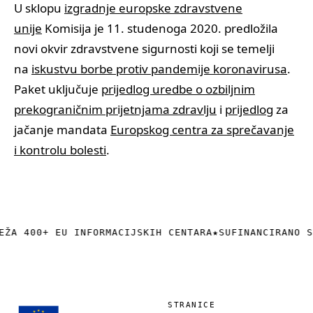
U sklopu
izgradnje europske zdravstvene
unije
Komisija je 11. studenoga 2020. predložila
novi okvir zdravstvene sigurnosti koji se temelji
na
iskustvu borbe protiv pandemije koronavirusa
.
Paket uključuje
prijedlog uredbe o ozbiljnim
prekograničnim prijetnjama zdravlju
i
prijedlog
za
jačanje mandata
Europskog centra za sprečavanje
i kontrolu bolesti
.
EŽA 400+ EU INFORMACIJSKIH CENTARA
★
SUFINANCIRANO S
STRANICE