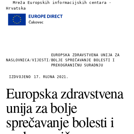
Mreža Europskih informacijskih centara ·
Hrvatska
Izbornik
Naslovnica
O nama
EUROPSKA ZDRAVSTVENA UNIJA ZA
NASLOVNICA
/
VIJESTI
/
BOLJE SPREČAVANJE BOLESTI I
PREKOGRANIČNU SURADNJU
Vijesti
IZDVOJENO
17. RUJNA 2021.
Publikacije
Europska zdravstvena
unija za bolje
Linkovi
sprečavanje bolesti i
Kontakt