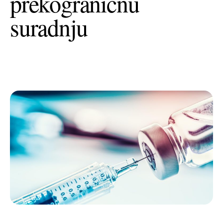
prekograničnu
+385 (0)40 374 016
info@europedirect-cakovec.eu
suradnju