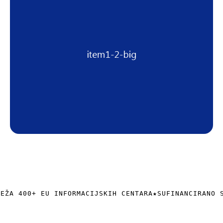
+385 (0)40 374 016
info@europedirect-cakovec.eu
REŽA 400+ EU INFORMACIJSKIH CENTARA
★
SUFINANCIRANO 