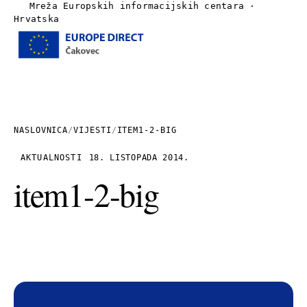
Mreža Europskih informacijskih centara ·
Hrvatska
Izbornik
Naslovnica
O nama
NASLOVNICA
/
VIJESTI
/
ITEM1-2-BIG
Vijesti
AKTUALNOSTI
18. LISTOPADA 2014.
item1-2-big
Publikacije
Linkovi
Kontakt