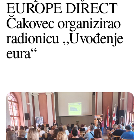
EUROPE DIRECT
+385 (0)40 374 016
info@europedirect-cakovec.eu
Čakovec organizirao
radionicu „Uvođenje
eura“