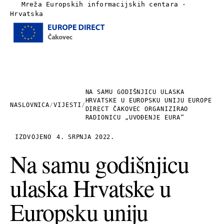
Mreža Europskih informacijskih centara ·
Hrvatska
Izbornik
Naslovnica
O nama
NA SAMU GODIŠNJICU ULASKA
HRVATSKE U EUROPSKU UNIJU EUROPE
NASLOVNICA
/
VIJESTI
/
DIRECT ČAKOVEC ORGANIZIRAO
Vijesti
RADIONICU „UVOĐENJE EURA“
IZDVOJENO
4. SRPNJA 2022.
Publikacije
Na samu godišnjicu
Linkovi
ulaska Hrvatske u
Kontakt
Europsku uniju