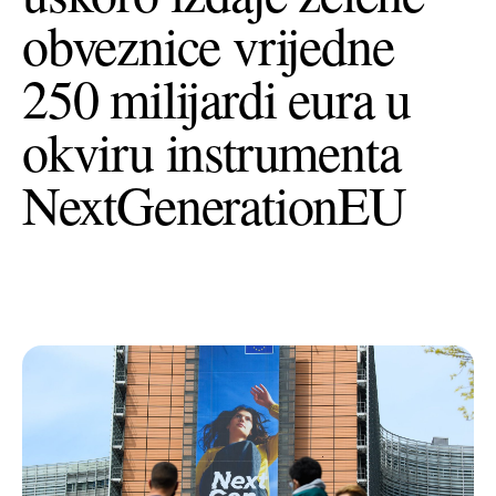
obveznice vrijedne
+385 (0)40 374 016
info@europedirect-cakovec.eu
250 milijardi eura u
okviru instrumenta
NextGenerationEU