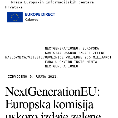
Mreža Europskih informacijskih centara ·
Hrvatska
Izbornik
Naslovnica
O nama
NEXTGENERATIONEU: EUROPSKA
KOMISIJA USKORO IZDAJE ZELENE
NASLOVNICA
/
VIJESTI
/
OBVEZNICE VRIJEDNE 250 MILIJARDI
Vijesti
EURA U OKVIRU INSTRUMENTA
NEXTGENERATIONEU
Publikacije
IZDVOJENO
9. RUJNA 2021.
NextGenerationEU:
Linkovi
Europska komisija
Kontakt
uskoro izdaje zelene