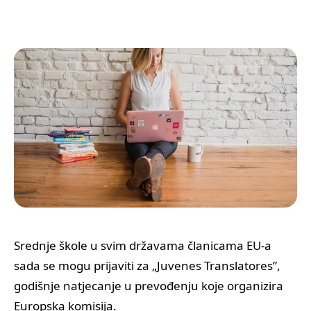
+385 (0)40 374 016
info@europedirect-cakovec.eu
Srednje škole u svim državama članicama EU-a
sada se mogu prijaviti za „Juvenes Translatores”,
godišnje natjecanje u prevođenju koje organizira
Europska komisija.