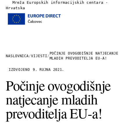
Mreža Europskih informacijskih centara ·
Hrvatska
Izbornik
Naslovnica
O nama
POČINJE OVOGODIŠNJE NATJECANJE
NASLOVNICA
/
VIJESTI
/
MLADIH PREVODITELJA EU-A!
Vijesti
IZDVOJENO
9. RUJNA 2021.
Počinje ovogodišnje
Publikacije
natjecanje mladih
Linkovi
prevoditelja EU-a!
Kontakt