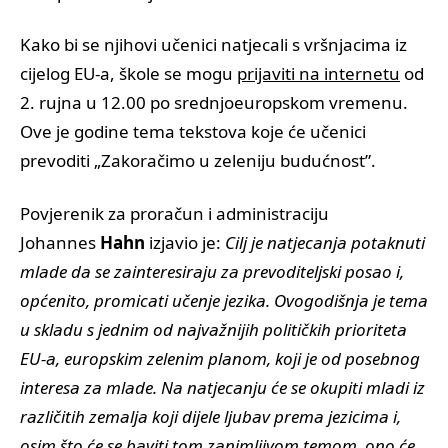
Kako bi se njihovi učenici natjecali s vršnjacima iz
cijelog EU-a, škole se mogu
prijaviti na internetu
od
2. rujna u 12.00 po srednjoeuropskom vremenu.
Ove je godine tema tekstova koje će učenici
prevoditi „Zakoračimo u zeleniju budućnost”.
Povjerenik za proračun i administraciju
Johannes
Hahn
izjavio je:
Cilj je natjecanja potaknuti
mlade da se zainteresiraju za prevoditeljski posao i,
općenito, promicati učenje jezika.
Ovogodišnja je tema
u skladu s jednim od najvažnijih političkih prioriteta
EU-a, europskim zelenim planom, koji je od posebnog
interesa za mlade. Na natjecanju će se okupiti mladi iz
različitih zemalja koji dijele ljubav prema jezicima i,
osim što će se baviti tom zanimljivom temom, ono će