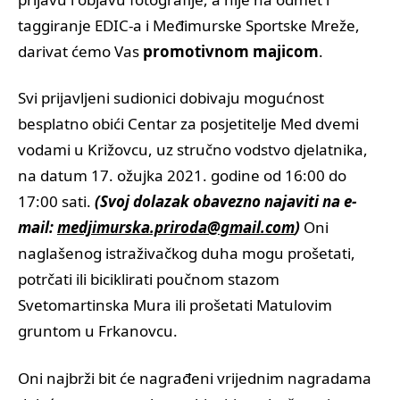
taggiranje EDIC-a i Međimurske Sportske Mreže,
darivat ćemo Vas
promotivnom majicom
.
Svi prijavljeni sudionici dobivaju mogućnost
besplatno obići Centar za posjetitelje Med dvemi
vodami u Križovcu, uz stručno vodstvo djelatnika,
na datum 17. ožujka 2021. godine od 16:00 do
17:00 sati.
(Svoj dolazak obavezno najaviti na e-
mail:
medjimurska.priroda@gmail.com
)
Oni
naglašenog istraživačkog duha mogu prošetati,
potrčati ili biciklirati poučnom stazom
Svetomartinska Mura ili prošetati Matulovim
gruntom u Frkanovcu.
Oni najbrži bit će nagrađeni vrijednim nagradama