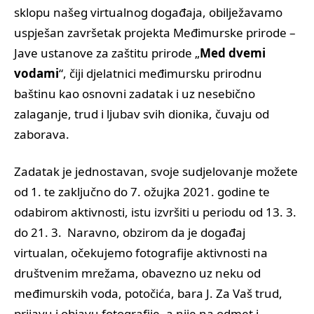
sklopu našeg virtualnog događaja, obilježavamo
uspješan završetak projekta Međimurske prirode –
Jave ustanove za zaštitu prirode „
Med dvemi
vodami
“, čiji djelatnici međimursku prirodnu
baštinu kao osnovni zadatak i uz nesebično
zalaganje, trud i ljubav svih dionika, čuvaju od
zaborava.
Zadatak je jednostavan, svoje sudjelovanje možete
od 1. te zaključno do 7. ožujka 2021. godine te
odabirom aktivnosti, istu izvršiti u periodu od 13. 3.
do 21. 3. Naravno, obzirom da je događaj
virtualan, očekujemo fotografije aktivnosti na
društvenim mrežama, obavezno uz neku od
međimurskih voda, potočića, bara J. Za Vaš trud,
prijavu i objavu fotografije, a nije na odmet i