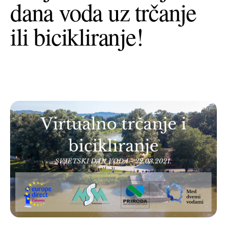
dana voda uz trčanje
+385 (0)40 374 016
info@europedirect-cakovec.eu
ili bicikliranje!