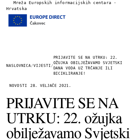
Mreža Europskih informacijskih centara ·
Hrvatska
Izbornik
Naslovnica
O nama
PRIJAVITE SE NA UTRKU: 22.
OŽUJKA OBILJEŽAVAMO SVJETSKI
NASLOVNICA
/
VIJESTI
/
DANA VODA UZ TRČANJE ILI
Vijesti
BICIKLIRANJE!
NOVOSTI
28. VELJAČE 2021.
Publikacije
PRIJAVITE SE NA
Linkovi
UTRKU: 22. ožujka
Kontakt
obilježavamo Svjetski