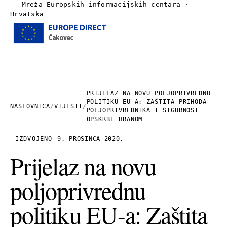
Mreža Europskih informacijskih centara ·
Hrvatska
Izbornik
Naslovnica
O nama
PRIJELAZ NA NOVU POLJOPRIVREDNU
POLITIKU EU-A: ZAŠTITA PRIHODA
NASLOVNICA
/
VIJESTI
/
POLJOPRIVREDNIKA I SIGURNOST
Vijesti
OPSKRBE HRANOM
IZDVOJENO
9. PROSINCA 2020.
Publikacije
Prijelaz na novu
Linkovi
poljoprivrednu
Kontakt
politiku EU-a: Zaštita