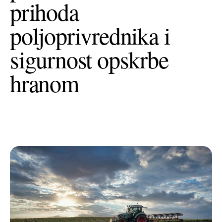
prihoda
+385 (0)40 374 016
info@europedirect-cakovec.eu
poljoprivrednika i
sigurnost opskrbe
hranom