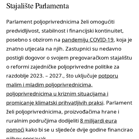
Stajalište Parlamenta
Parlament poljoprivrednicima želi omogućiti
predvidljivost, stabilnost i financijski kontinuitet,
posebno s obzirom na
pandemiju COVID-19
, koja je
znatno utjecala na njih. Zastupnici su nedavno
postigli dogovor o svojem pregovaračkom stajalištu
o reformi zajedničke poljoprivredne politike za
razdoblje 2023. – 2027., što uključuje
potporu
malim i mladim poljoprivrednicima,
poljoprivrednicima u kriznim situacijama i
promicanje klimatski prihvatljivih praksi
. Parlament
želi poljoprivrednicima, proizvođačima hrane i
ruralnim područjima dodijeliti
8 milijardi eura
pomoći
kako bi se u sljedeće dvije godine financirao
njihov oporavak.