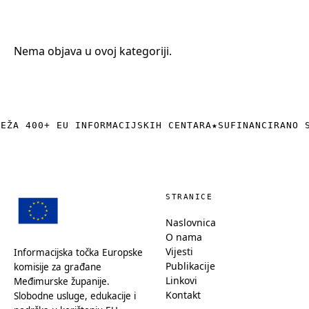
+385 (0)40 374 016
info@europedirect-cakovec.eu
Nema objava u ovoj kategoriji.
REŽA 400+ EU INFORMACIJSKIH CENTARA
★
SUFINANCIRANO 
STRANICE
Naslovnica
O nama
Vijesti
Informacijska točka Europske
Publikacije
komisije za građane
Linkovi
Međimurske županije.
Kontakt
Slobodne usluge, edukacije i