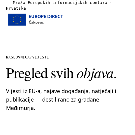
Mreža Europskih informacijskih centara ·
Hrvatska
Izbornik
Naslovnica
O nama
NASLOVNICA
/
VIJESTI
Pregled svih
objava
.
Vijesti
Publikacije
Vijesti iz EU-a, najave događanja, natječaji i
publikacije — destilirano za građane
Linkovi
Međimurja.
Kontakt