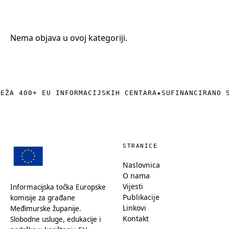
+385 (0)40 374 016
info@europedirect-cakovec.eu
Nema objava u ovoj kategoriji.
REŽA 400+ EU INFORMACIJSKIH CENTARA
★
SUFINANCIRANO 
STRANICE
Naslovnica
O nama
Vijesti
Informacijska točka Europske
Publikacije
komisije za građane
Linkovi
Međimurske županije.
Kontakt
Slobodne usluge, edukacije i