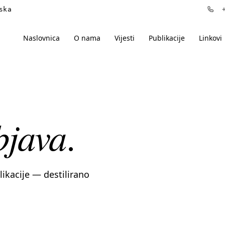
ska
+3
Naslovnica
O nama
Vijesti
Publikacije
Linkovi
bjava
.
blikacije — destilirano