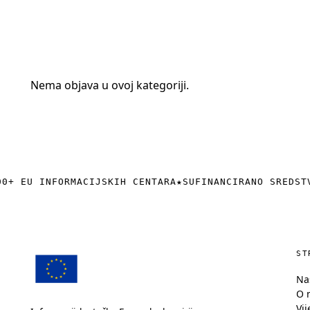
+385 (0)40 374 016
info@europedirect-cakovec.eu
Nema objava u ovoj kategoriji.
0+ EU INFORMACIJSKIH CENTARA
★
SUFINANCIRANO SREDST
ST
Na
O 
Vij