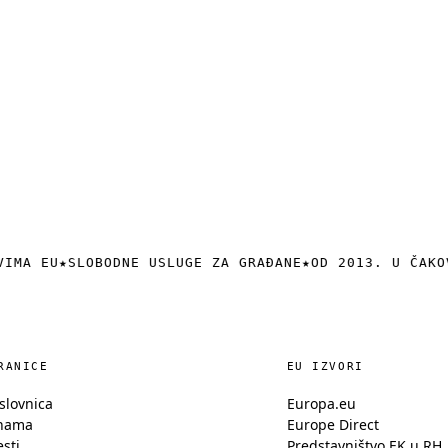
VIMA EU
★
SLOBODNE USLUGE ZA GRAĐANE
★
OD 2013. U ČAKO
RANICE
EU IZVORI
slovnica
Europa.eu
nama
Europe Direct
esti
Predstavništvo EK u RH