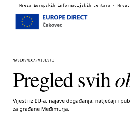
Mreža Europskih informacijskih centara · Hrvat
Naslovnica
O nama
NASLOVNICA
/
VIJESTI
o
Pregled svih
Vijesti
Publikacije
Vijesti iz EU-a, najave događanja, natječaji i pu
Linkovi
za građane Međimurja.
Kontakt