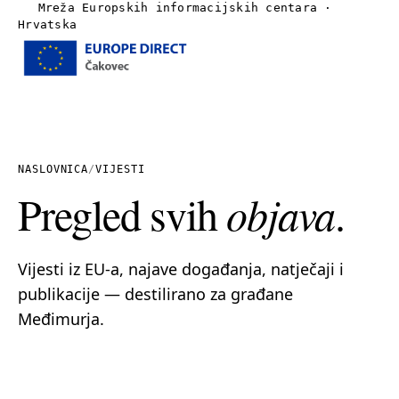
Mreža Europskih informacijskih centara ·
Hrvatska
Izbornik
Naslovnica
O nama
NASLOVNICA
/
VIJESTI
Pregled svih
objava
.
Vijesti
Publikacije
Vijesti iz EU-a, najave događanja, natječaji i
publikacije — destilirano za građane
Linkovi
Međimurja.
Kontakt