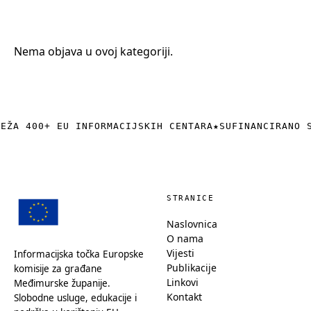
+385 (0)40 374 016
info@europedirect-cakovec.eu
Nema objava u ovoj kategoriji.
REŽA 400+ EU INFORMACIJSKIH CENTARA
★
SUFINANCIRANO 
STRANICE
Naslovnica
O nama
Vijesti
Informacijska točka Europske
Publikacije
komisije za građane
Linkovi
Međimurske županije.
Kontakt
Slobodne usluge, edukacije i