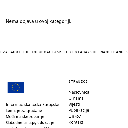
+385 (0)40 374 016
info@europedirect-cakovec.eu
Nema objava u ovoj kategoriji.
REŽA 400+ EU INFORMACIJSKIH CENTARA
★
SUFINANCIRANO 
STRANICE
Naslovnica
O nama
Vijesti
Informacijska točka Europske
Publikacije
komisije za građane
Linkovi
Međimurske županije.
Kontakt
Slobodne usluge, edukacije i