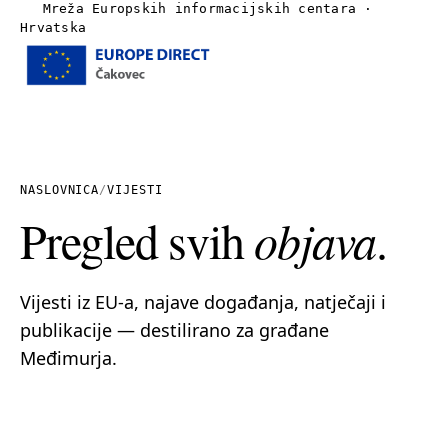
Mreža Europskih informacijskih centara ·
Hrvatska
Izbornik
Naslovnica
O nama
NASLOVNICA
/
VIJESTI
Pregled svih
objava
.
Vijesti
Publikacije
Vijesti iz EU-a, najave događanja, natječaji i
publikacije — destilirano za građane
Linkovi
Međimurja.
Kontakt