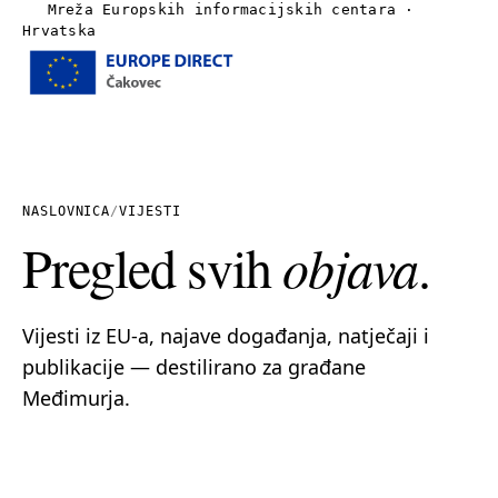
Mreža Europskih informacijskih centara ·
Hrvatska
Izbornik
Naslovnica
O nama
NASLOVNICA
/
VIJESTI
Pregled svih
objava
.
Vijesti
Publikacije
Vijesti iz EU-a, najave događanja, natječaji i
publikacije — destilirano za građane
Linkovi
Međimurja.
Kontakt