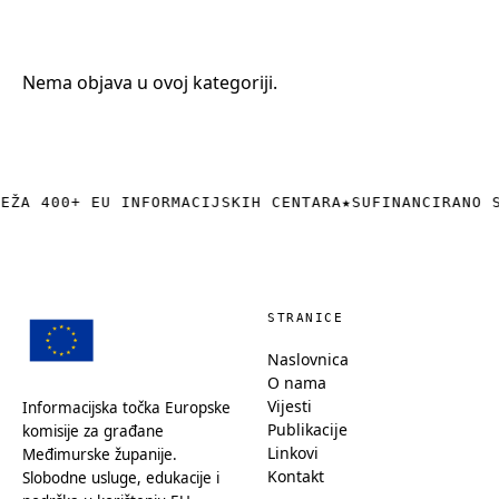
+385 (0)40 374 016
info@europedirect-cakovec.eu
Nema objava u ovoj kategoriji.
REŽA 400+ EU INFORMACIJSKIH CENTARA
★
SUFINANCIRANO 
STRANICE
Naslovnica
O nama
Vijesti
Informacijska točka Europske
Publikacije
komisije za građane
Linkovi
Međimurske županije.
Kontakt
Slobodne usluge, edukacije i