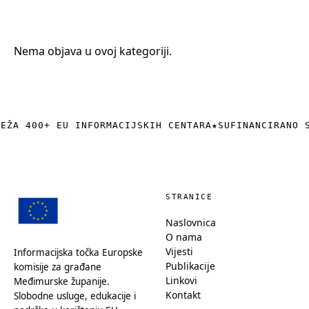
+385 (0)40 374 016
info@europedirect-cakovec.eu
Nema objava u ovoj kategoriji.
REŽA 400+ EU INFORMACIJSKIH CENTARA
★
SUFINANCIRANO 
STRANICE
Naslovnica
O nama
Vijesti
Informacijska točka Europske
Publikacije
komisije za građane
Linkovi
Međimurske županije.
Kontakt
Slobodne usluge, edukacije i