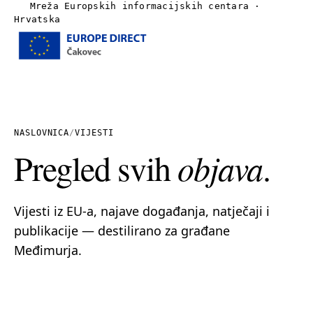
Mreža Europskih informacijskih centara ·
Hrvatska
Izbornik
Naslovnica
O nama
NASLOVNICA
/
VIJESTI
Pregled svih
objava
.
Vijesti
Publikacije
Vijesti iz EU-a, najave događanja, natječaji i
publikacije — destilirano za građane
Linkovi
Međimurja.
Kontakt