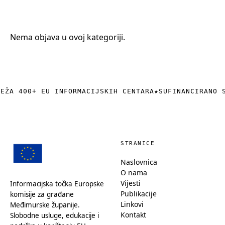
+385 (0)40 374 016
info@europedirect-cakovec.eu
Nema objava u ovoj kategoriji.
REŽA 400+ EU INFORMACIJSKIH CENTARA
★
SUFINANCIRANO 
STRANICE
Naslovnica
O nama
Vijesti
Informacijska točka Europske
Publikacije
komisije za građane
Linkovi
Međimurske županije.
Kontakt
Slobodne usluge, edukacije i