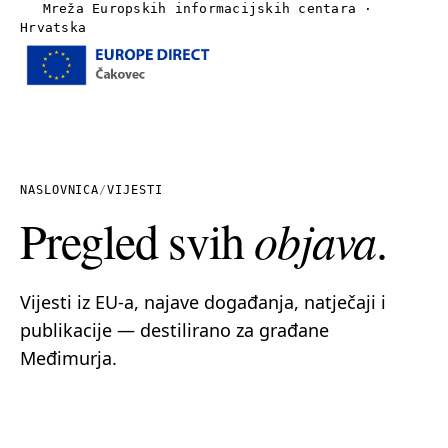
Mreža Europskih informacijskih centara ·
Hrvatska
Izbornik
Naslovnica
O nama
NASLOVNICA
/
VIJESTI
Pregled svih
objava
.
Vijesti
Publikacije
Vijesti iz EU-a, najave događanja, natječaji i
publikacije — destilirano za građane
Linkovi
Međimurja.
Kontakt