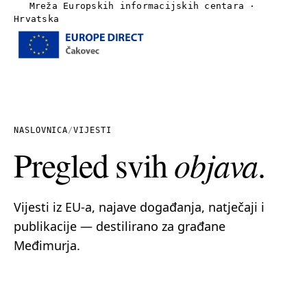
Mreža Europskih informacijskih centara ·
Hrvatska
Izbornik
Naslovnica
O nama
NASLOVNICA
/
VIJESTI
Pregled svih
objava
.
Vijesti
Publikacije
Vijesti iz EU-a, najave događanja, natječaji i
publikacije — destilirano za građane
Linkovi
Međimurja.
Kontakt