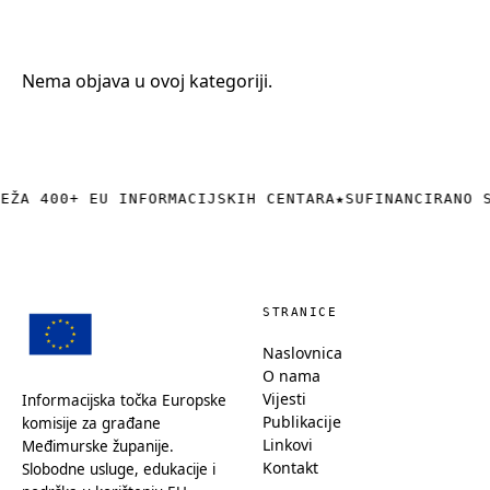
+385 (0)40 374 016
info@europedirect-cakovec.eu
Nema objava u ovoj kategoriji.
REŽA 400+ EU INFORMACIJSKIH CENTARA
★
SUFINANCIRANO 
STRANICE
Naslovnica
O nama
Vijesti
Informacijska točka Europske
Publikacije
komisije za građane
Linkovi
Međimurske županije.
Kontakt
Slobodne usluge, edukacije i