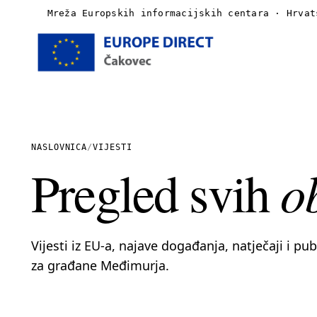
Mreža Europskih informacijskih centara · Hrvat
Naslovnica
O nama
NASLOVNICA
/
VIJESTI
o
Pregled svih
Vijesti
Publikacije
Vijesti iz EU-a, najave događanja, natječaji i pu
Linkovi
za građane Međimurja.
Kontakt