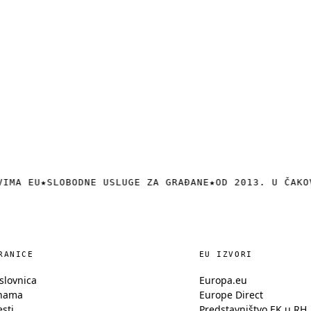
VIMA EU
★
SLOBODNE USLUGE ZA GRAĐANE
★
OD 2013. U ČAKO
RANICE
EU IZVORI
slovnica
Europa.eu
nama
Europe Direct
esti
Predstavništvo EK u RH