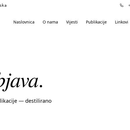
ska
+3
Naslovnica
O nama
Vijesti
Publikacije
Linkovi
bjava
.
blikacije — destilirano