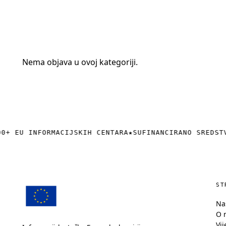
+385 (0)40 374 016
info@europedirect-cakovec.eu
Nema objava u ovoj kategoriji.
0+ EU INFORMACIJSKIH CENTARA
★
SUFINANCIRANO SREDST
ST
Na
O 
Vij