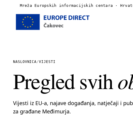
Mreža Europskih informacijskih centara · Hrvat
Naslovnica
O nama
NASLOVNICA
/
VIJESTI
o
Pregled svih
Vijesti
Publikacije
Vijesti iz EU-a, najave događanja, natječaji i pu
Linkovi
za građane Međimurja.
Kontakt