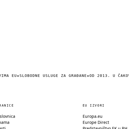
VIMA EU
★
SLOBODNE USLUGE ZA GRAĐANE
★
OD 2013. U ČAKO
RANICE
EU IZVORI
slovnica
Europa.eu
nama
Europe Direct
esti
Predstavništvo EK u RH