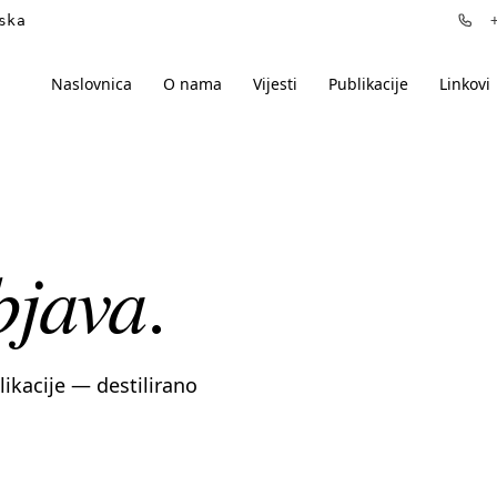
ska
+3
Naslovnica
O nama
Vijesti
Publikacije
Linkovi
bjava
.
blikacije — destilirano