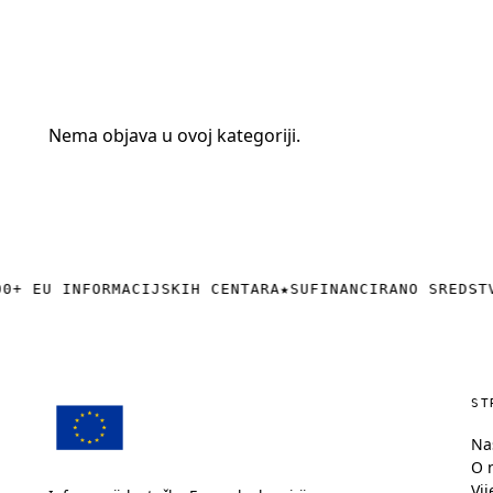
+385 (0)40 374 016
info@europedirect-cakovec.eu
Nema objava u ovoj kategoriji.
0+ EU INFORMACIJSKIH CENTARA
★
SUFINANCIRANO SREDST
ST
Na
O 
Vij