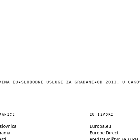
VIMA EU
★
SLOBODNE USLUGE ZA GRAĐANE
★
OD 2013. U ČAKO
RANICE
EU IZVORI
slovnica
Europa.eu
nama
Europe Direct
esti
Predstavništvo EK u RH