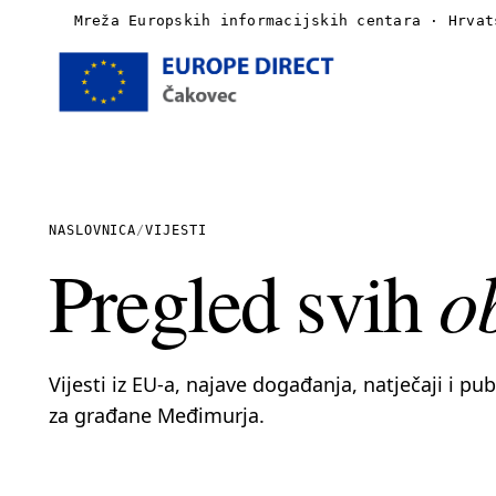
Mreža Europskih informacijskih centara · Hrvat
Naslovnica
O nama
NASLOVNICA
/
VIJESTI
o
Pregled svih
Vijesti
Publikacije
Vijesti iz EU-a, najave događanja, natječaji i pu
Linkovi
za građane Međimurja.
Kontakt