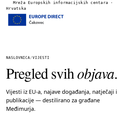
Mreža Europskih informacijskih centara ·
Hrvatska
Izbornik
Naslovnica
O nama
NASLOVNICA
/
VIJESTI
Pregled svih
objava
.
Vijesti
Publikacije
Vijesti iz EU-a, najave događanja, natječaji i
publikacije — destilirano za građane
Linkovi
Međimurja.
Kontakt