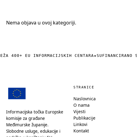
+385 (0)40 374 016
info@europedirect-cakovec.eu
Nema objava u ovoj kategoriji.
REŽA 400+ EU INFORMACIJSKIH CENTARA
★
SUFINANCIRANO 
STRANICE
Naslovnica
O nama
Vijesti
Informacijska točka Europske
Publikacije
komisije za građane
Linkovi
Međimurske županije.
Kontakt
Slobodne usluge, edukacije i