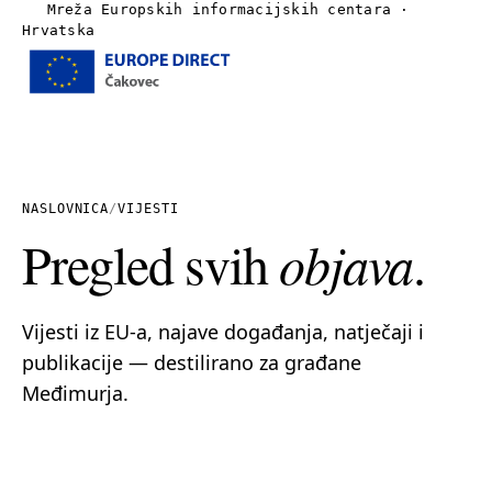
Mreža Europskih informacijskih centara ·
Hrvatska
Izbornik
Naslovnica
O nama
NASLOVNICA
/
VIJESTI
Pregled svih
objava
.
Vijesti
Publikacije
Vijesti iz EU-a, najave događanja, natječaji i
publikacije — destilirano za građane
Linkovi
Međimurja.
Kontakt