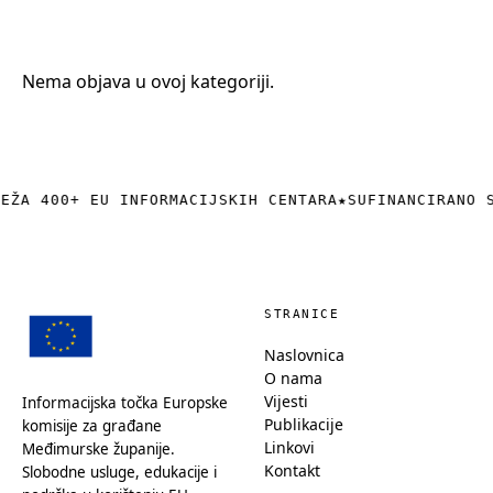
+385 (0)40 374 016
info@europedirect-cakovec.eu
Nema objava u ovoj kategoriji.
REŽA 400+ EU INFORMACIJSKIH CENTARA
★
SUFINANCIRANO 
STRANICE
Naslovnica
O nama
Vijesti
Informacijska točka Europske
Publikacije
komisije za građane
Linkovi
Međimurske županije.
Kontakt
Slobodne usluge, edukacije i