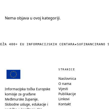
+385 (0)40 374 016
info@europedirect-cakovec.eu
Nema objava u ovoj kategoriji.
REŽA 400+ EU INFORMACIJSKIH CENTARA
★
SUFINANCIRANO 
STRANICE
Naslovnica
O nama
Vijesti
Informacijska točka Europske
Publikacije
komisije za građane
Linkovi
Međimurske županije.
Kontakt
Slobodne usluge, edukacije i