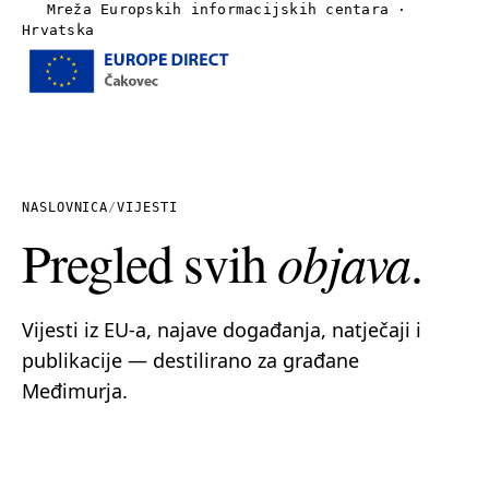
Mreža Europskih informacijskih centara ·
Hrvatska
Izbornik
Naslovnica
O nama
NASLOVNICA
/
VIJESTI
Pregled svih
objava
.
Vijesti
Publikacije
Vijesti iz EU-a, najave događanja, natječaji i
publikacije — destilirano za građane
Linkovi
Međimurja.
Kontakt