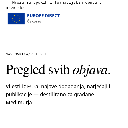
Mreža Europskih informacijskih centara ·
Hrvatska
Izbornik
Naslovnica
O nama
NASLOVNICA
/
VIJESTI
Pregled svih
objava
.
Vijesti
Publikacije
Vijesti iz EU-a, najave događanja, natječaji i
publikacije — destilirano za građane
Linkovi
Međimurja.
Kontakt