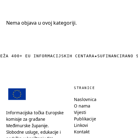
+385 (0)40 374 016
info@europedirect-cakovec.eu
Nema objava u ovoj kategoriji.
REŽA 400+ EU INFORMACIJSKIH CENTARA
★
SUFINANCIRANO 
STRANICE
Naslovnica
O nama
Vijesti
Informacijska točka Europske
Publikacije
komisije za građane
Linkovi
Međimurske županije.
Kontakt
Slobodne usluge, edukacije i