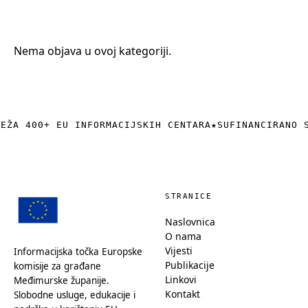
+385 (0)40 374 016
info@europedirect-cakovec.eu
Nema objava u ovoj kategoriji.
REŽA 400+ EU INFORMACIJSKIH CENTARA
★
SUFINANCIRANO 
STRANICE
Naslovnica
O nama
Vijesti
Informacijska točka Europske
Publikacije
komisije za građane
Linkovi
Međimurske županije.
Kontakt
Slobodne usluge, edukacije i