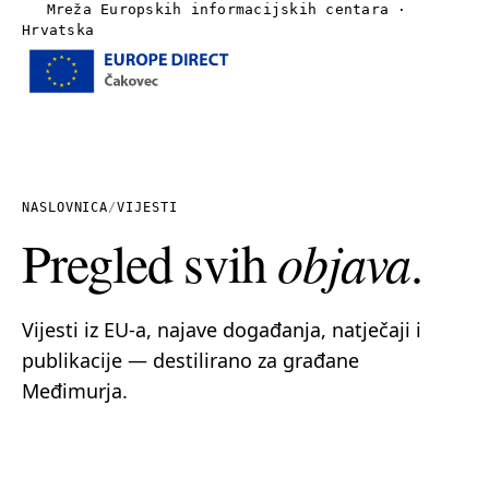
Mreža Europskih informacijskih centara ·
Hrvatska
Izbornik
Naslovnica
O nama
NASLOVNICA
/
VIJESTI
Pregled svih
objava
.
Vijesti
Publikacije
Vijesti iz EU-a, najave događanja, natječaji i
publikacije — destilirano za građane
Linkovi
Međimurja.
Kontakt