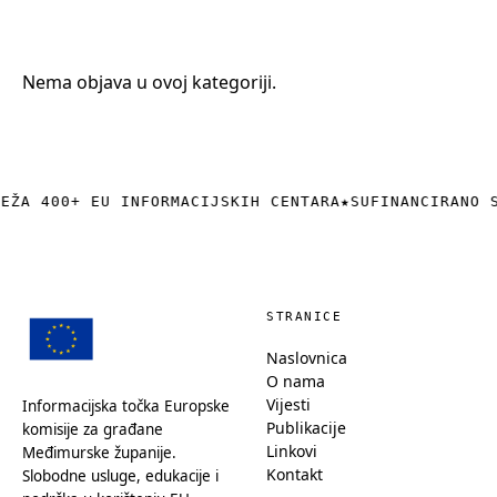
+385 (0)40 374 016
info@europedirect-cakovec.eu
Nema objava u ovoj kategoriji.
REŽA 400+ EU INFORMACIJSKIH CENTARA
★
SUFINANCIRANO 
STRANICE
Naslovnica
O nama
Vijesti
Informacijska točka Europske
Publikacije
komisije za građane
Linkovi
Međimurske županije.
Kontakt
Slobodne usluge, edukacije i