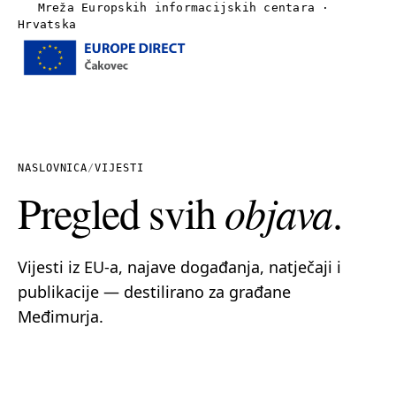
Mreža Europskih informacijskih centara ·
Hrvatska
Izbornik
Naslovnica
O nama
NASLOVNICA
/
VIJESTI
Pregled svih
objava
.
Vijesti
Publikacije
Vijesti iz EU-a, najave događanja, natječaji i
publikacije — destilirano za građane
Linkovi
Međimurja.
Kontakt