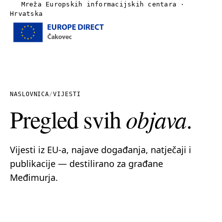
Mreža Europskih informacijskih centara ·
Hrvatska
Izbornik
Naslovnica
O nama
NASLOVNICA
/
VIJESTI
Pregled svih
objava
.
Vijesti
Publikacije
Vijesti iz EU-a, najave događanja, natječaji i
publikacije — destilirano za građane
Linkovi
Međimurja.
Kontakt