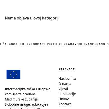
+385 (0)40 374 016
info@europedirect-cakovec.eu
Nema objava u ovoj kategoriji.
EŽA 400+ EU INFORMACIJSKIH CENTARA
★
SUFINANCIRANO 
STRANICE
Naslovnica
O nama
Vijesti
Informacijska točka Europske
Publikacije
komisije za građane
Linkovi
Međimurske županije.
Kontakt
Slobodne usluge, edukacije i