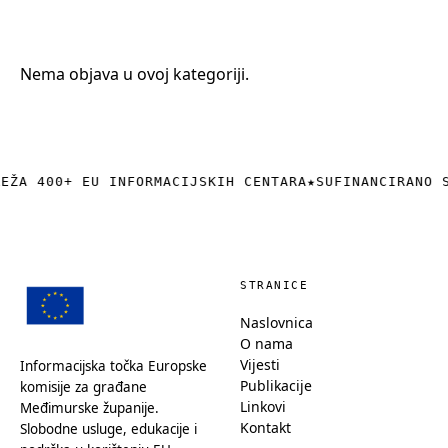
+385 (0)40 374 016
info@europedirect-cakovec.eu
Nema objava u ovoj kategoriji.
REŽA 400+ EU INFORMACIJSKIH CENTARA
★
SUFINANCIRANO 
STRANICE
Naslovnica
O nama
Vijesti
Informacijska točka Europske
Publikacije
komisije za građane
Linkovi
Međimurske županije.
Kontakt
Slobodne usluge, edukacije i