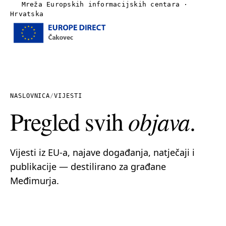
Mreža Europskih informacijskih centara ·
Hrvatska
Izbornik
Naslovnica
O nama
NASLOVNICA
/
VIJESTI
Pregled svih
objava
.
Vijesti
Publikacije
Vijesti iz EU-a, najave događanja, natječaji i
publikacije — destilirano za građane
Linkovi
Međimurja.
Kontakt